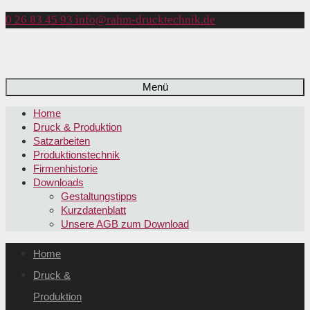
0 26 83 45 93
info@rahm-drucktechnik.de
Menü
Home
Druck & Produktion
Satzarbeiten
Produktionstechnik
Firmenhistorie
Downloads
Gestaltungstipps
Kurzdatenblatt
Unsere AGB zum Download
Home
Druck &
Produktion